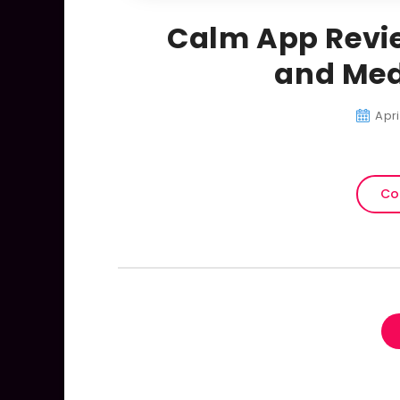
Calm App Review
and Med
Apri
Co